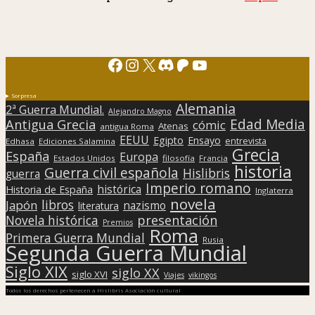
Facebook
Instagram
X
Discord
Patreon
YouTube
Sorpresa
Alemania
2ª Guerra Mundial.
Alejandro Magno
Edad Media
Antigua Grecia
cómic
Atenas
antigua Roma
EEUU
Egipto
Ensayo
entrevista
Edhasa
Ediciones Salamina
Grecia
España
Europa
Estados Unidos
filosofía
Francia
historia
Guerra civil española
Hislibris
guerra
Imperio romano
histórica
Historia de España
Inglaterra
novela
libros
Japón
nazismo
literatura
presentación
Novela histórica
Premios
Roma
Primera Guerra Mundial
Rusia
Segunda Guerra Mundial
Siglo XIX
siglo XX
siglo XVI
Viajes
vikingos
Todos los derechos pertenecen a Hislibris Asociación cultural