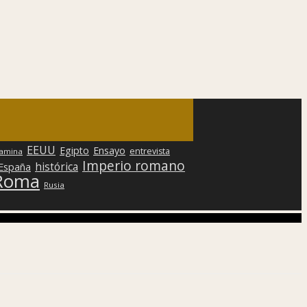
EEUU
Egipto
Ensayo
entrevista
lamina
Imperio romano
histórica
 España
Roma
Rusia