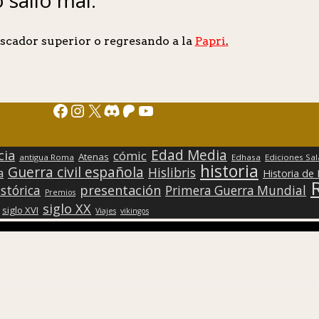
scador superior o regresando a la
Papri
.
Facebook
Instagram
X
Discord
Patreon
YouTube
Edad Media
cia
cómic
Atenas
antigua Roma
Edhasa
Ediciones Sa
historia
Guerra civil española
Hislibris
a
Historia de
presentación
stórica
Primera Guerra Mundial
Premios
siglo XX
siglo XVI
Viajes
vikingos