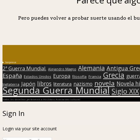
Pero puedes volver a probar suerte usando el bu
Sorpresa
Alemania
Antigua Gre
2ª Guerra Mundial.
Alejandro Magno
Grecia
España
Europa
guerr
Estados Unidos
filosofía
Francia
novela
libros
Japón
Novela hi
nazismo
literatura
Inglaterra
Segunda Guerra Mundial
Siglo XIX
Todos los derechos pertenecen a Hislibris Asociación cultural
Sign In
Login via your site account