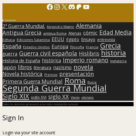
Facebook
Instagram
X
Discord
Patreon
YouTube
Sorpresa
Alemania
2ª Guerra Mundial.
Alejandro Magno
Edad Media
Antigua Grecia
cómic
Atenas
antigua Roma
EEUU
Egipto
Ensayo
entrevista
Edhasa
Ediciones Salamina
Grecia
España
Europa
Estados Unidos
filosofía
Francia
historia
Guerra civil española
Hislibris
guerra
Imperio romano
histórica
Historia de España
Inglaterra
novela
libros
Japón
nazismo
literatura
presentación
Novela histórica
Premios
Roma
Primera Guerra Mundial
Rusia
Segunda Guerra Mundial
Siglo XIX
siglo XX
siglo XVI
Viajes
vikingos
Todos los derechos pertenecen a Hislibris Asociación cultural
Sign In
Login via your site account