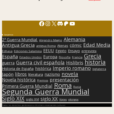
Facebook
Instagram
X
Discord
Patreon
YouTube
Sorpresa
Alemania
2ª Guerra Mundial.
Alejandro Magno
Edad Media
Antigua Grecia
cómic
Atenas
antigua Roma
EEUU
Egipto
Ensayo
entrevista
Edhasa
Ediciones Salamina
Grecia
España
Europa
Estados Unidos
filosofía
Francia
historia
Guerra civil española
Hislibris
guerra
Imperio romano
histórica
Historia de España
Inglaterra
novela
libros
Japón
nazismo
literatura
presentación
Novela histórica
Premios
Roma
Primera Guerra Mundial
Rusia
Segunda Guerra Mundial
Siglo XIX
siglo XX
siglo XVI
Viajes
vikingos
Todos los derechos pertenecen a Hislibris Asociación cultural