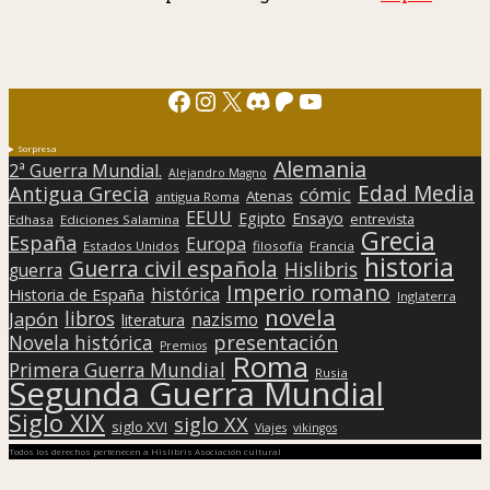
Facebook
Instagram
X
Discord
Patreon
YouTube
Sorpresa
Alemania
2ª Guerra Mundial.
Alejandro Magno
Edad Media
Antigua Grecia
cómic
Atenas
antigua Roma
EEUU
Egipto
Ensayo
entrevista
Edhasa
Ediciones Salamina
Grecia
España
Europa
Estados Unidos
filosofía
Francia
historia
Guerra civil española
Hislibris
guerra
Imperio romano
histórica
Historia de España
Inglaterra
novela
libros
Japón
nazismo
literatura
presentación
Novela histórica
Premios
Roma
Primera Guerra Mundial
Rusia
Segunda Guerra Mundial
Siglo XIX
siglo XX
siglo XVI
Viajes
vikingos
Todos los derechos pertenecen a Hislibris Asociación cultural