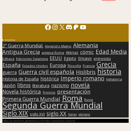
Facebook
Instagram
X
Discord
Patreon
YouTube
Sorpresa
Alemania
2ª Guerra Mundial.
Alejandro Magno
Edad Media
Antigua Grecia
cómic
Atenas
antigua Roma
EEUU
Egipto
Ensayo
entrevista
Edhasa
Ediciones Salamina
Grecia
España
Europa
Estados Unidos
filosofía
Francia
historia
Guerra civil española
Hislibris
guerra
Imperio romano
histórica
Historia de España
Inglaterra
novela
libros
Japón
nazismo
literatura
presentación
Novela histórica
Premios
Roma
Primera Guerra Mundial
Rusia
Segunda Guerra Mundial
Siglo XIX
siglo XX
siglo XVI
Viajes
vikingos
Todos los derechos pertenecen a Hislibris Asociación cultural