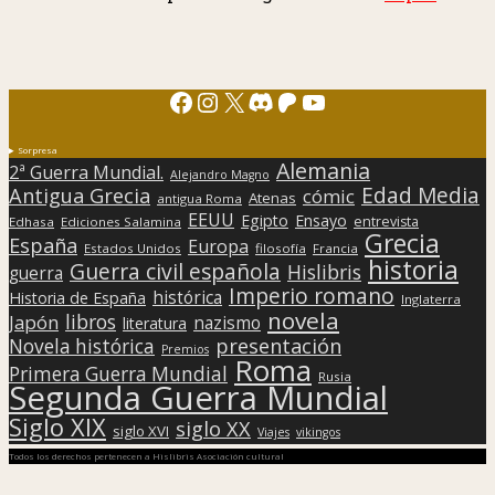
Facebook
Instagram
X
Discord
Patreon
YouTube
Sorpresa
Alemania
2ª Guerra Mundial.
Alejandro Magno
Edad Media
Antigua Grecia
cómic
Atenas
antigua Roma
EEUU
Egipto
Ensayo
entrevista
Edhasa
Ediciones Salamina
Grecia
España
Europa
Estados Unidos
filosofía
Francia
historia
Guerra civil española
Hislibris
guerra
Imperio romano
histórica
Historia de España
Inglaterra
novela
libros
Japón
nazismo
literatura
presentación
Novela histórica
Premios
Roma
Primera Guerra Mundial
Rusia
Segunda Guerra Mundial
Siglo XIX
siglo XX
siglo XVI
Viajes
vikingos
Todos los derechos pertenecen a Hislibris Asociación cultural