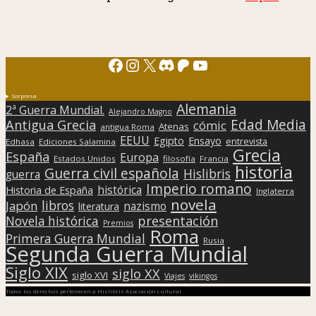
Facebook
Instagram
X
Discord
Patreon
YouTube
Sorpresa
Alemania
2ª Guerra Mundial.
Alejandro Magno
Edad Media
Antigua Grecia
cómic
Atenas
antigua Roma
EEUU
Egipto
Ensayo
entrevista
Edhasa
Ediciones Salamina
Grecia
España
Europa
Estados Unidos
filosofía
Francia
historia
Guerra civil española
Hislibris
guerra
Imperio romano
histórica
Historia de España
Inglaterra
novela
libros
Japón
nazismo
literatura
presentación
Novela histórica
Premios
Roma
Primera Guerra Mundial
Rusia
Segunda Guerra Mundial
Siglo XIX
siglo XX
siglo XVI
Viajes
vikingos
Todos los derechos pertenecen a Hislibris Asociación cultural