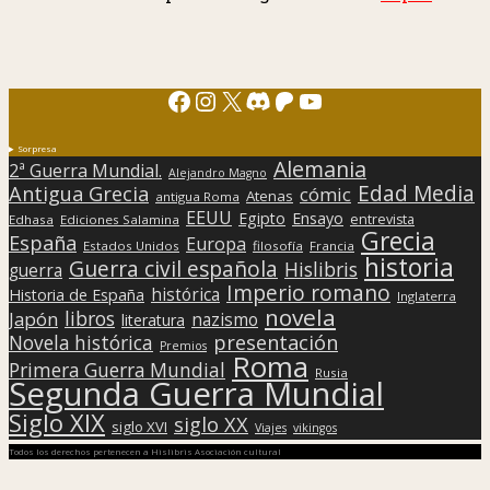
Facebook
Instagram
X
Discord
Patreon
YouTube
Sorpresa
Alemania
2ª Guerra Mundial.
Alejandro Magno
Edad Media
Antigua Grecia
cómic
Atenas
antigua Roma
EEUU
Egipto
Ensayo
entrevista
Edhasa
Ediciones Salamina
Grecia
España
Europa
Estados Unidos
filosofía
Francia
historia
Guerra civil española
Hislibris
guerra
Imperio romano
histórica
Historia de España
Inglaterra
novela
libros
Japón
nazismo
literatura
presentación
Novela histórica
Premios
Roma
Primera Guerra Mundial
Rusia
Segunda Guerra Mundial
Siglo XIX
siglo XX
siglo XVI
Viajes
vikingos
Todos los derechos pertenecen a Hislibris Asociación cultural