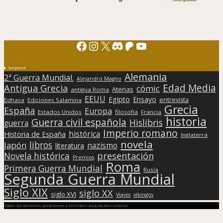
Facebook
Instagram
X
Discord
Patreon
YouTube
Sorpresa
Alemania
2ª Guerra Mundial.
Alejandro Magno
Edad Media
Antigua Grecia
cómic
Atenas
antigua Roma
EEUU
Egipto
Ensayo
entrevista
Edhasa
Ediciones Salamina
Grecia
España
Europa
Estados Unidos
filosofía
Francia
historia
Guerra civil española
Hislibris
guerra
Imperio romano
histórica
Historia de España
Inglaterra
novela
libros
Japón
nazismo
literatura
presentación
Novela histórica
Premios
Roma
Primera Guerra Mundial
Rusia
Segunda Guerra Mundial
Siglo XIX
siglo XX
siglo XVI
Viajes
vikingos
Todos los derechos pertenecen a Hislibris Asociación cultural