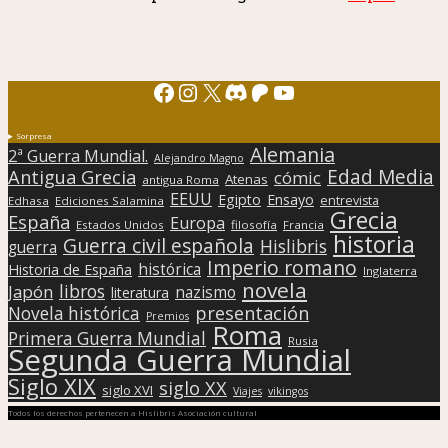
Facebook
Instagram
X
Discord
Patreon
YouTube
Sorpresa
Alemania
2ª Guerra Mundial.
Alejandro Magno
Edad Media
Antigua Grecia
cómic
Atenas
antigua Roma
EEUU
Egipto
Ensayo
entrevista
Edhasa
Ediciones Salamina
Grecia
España
Europa
Estados Unidos
filosofía
Francia
historia
Guerra civil española
Hislibris
guerra
Imperio romano
histórica
Historia de España
Inglaterra
novela
libros
Japón
nazismo
literatura
presentación
Novela histórica
Premios
Roma
Primera Guerra Mundial
Rusia
Segunda Guerra Mundial
Siglo XIX
siglo XX
siglo XVI
Viajes
vikingos
Todos los derechos pertenecen a Hislibris Asociación cultural