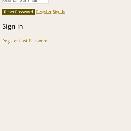
Register
Sign In
Sign In
Register
Lost Password
Ir a la barra de herramientas
Acerca
WordPress.org
de
Documentación
WordPress
Aprende WordPress
Soporte
Sugerencias
Acceder
Registrarse
Buscar