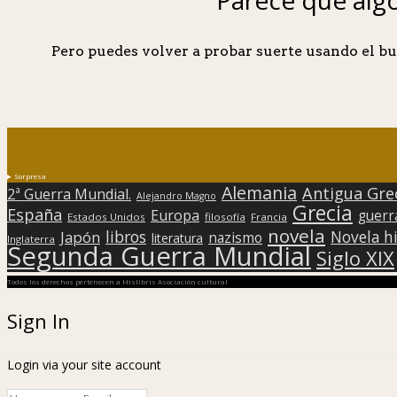
Pero puedes volver a probar suerte usando el bu
Sorpresa
Alemania
Antigua Gre
2ª Guerra Mundial.
Alejandro Magno
Grecia
España
Europa
guerr
Estados Unidos
filosofía
Francia
novela
libros
Japón
Novela hi
nazismo
literatura
Inglaterra
Segunda Guerra Mundial
Siglo XIX
Todos los derechos pertenecen a Hislibris Asociación cultural
Sign In
Login via your site account