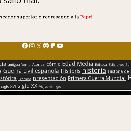
scador superior o regresando a la
Papri
.
Facebook
Instagram
X
Discord
Patreon
YouTube
Edad Media
cia
cómic
Atenas
antigua Roma
Edhasa
Ediciones Sa
historia
Guerra civil española
Hislibris
a
Historia de
presentación
stórica
Primera Guerra Mundial
Premios
siglo XX
siglo XVI
Viajes
vikingos