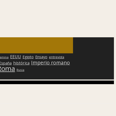
EEUU
Egipto
Ensayo
entrevista
lamina
Imperio romano
histórica
 España
Roma
Rusia