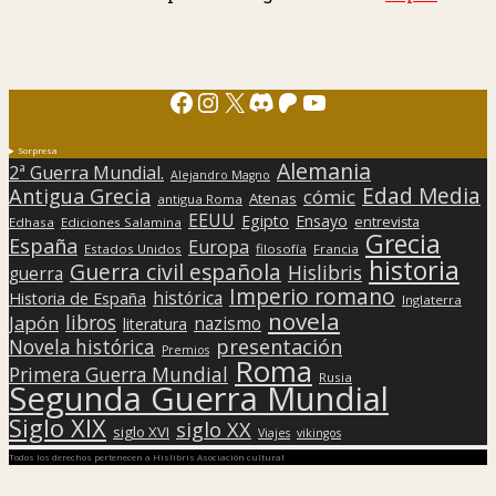
Facebook
Instagram
X
Discord
Patreon
YouTube
Sorpresa
Alemania
2ª Guerra Mundial.
Alejandro Magno
Edad Media
Antigua Grecia
cómic
Atenas
antigua Roma
EEUU
Egipto
Ensayo
entrevista
Edhasa
Ediciones Salamina
Grecia
España
Europa
Estados Unidos
filosofía
Francia
historia
Guerra civil española
Hislibris
guerra
Imperio romano
histórica
Historia de España
Inglaterra
novela
libros
Japón
nazismo
literatura
presentación
Novela histórica
Premios
Roma
Primera Guerra Mundial
Rusia
Segunda Guerra Mundial
Siglo XIX
siglo XX
siglo XVI
Viajes
vikingos
Todos los derechos pertenecen a Hislibris Asociación cultural