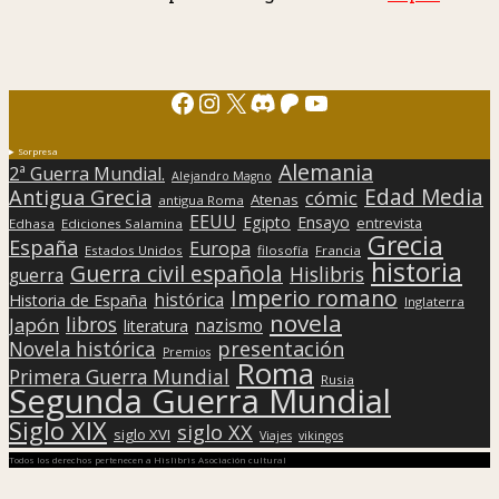
Facebook
Instagram
X
Discord
Patreon
YouTube
Sorpresa
Alemania
2ª Guerra Mundial.
Alejandro Magno
Edad Media
Antigua Grecia
cómic
Atenas
antigua Roma
EEUU
Egipto
Ensayo
entrevista
Edhasa
Ediciones Salamina
Grecia
España
Europa
Estados Unidos
filosofía
Francia
historia
Guerra civil española
Hislibris
guerra
Imperio romano
histórica
Historia de España
Inglaterra
novela
libros
Japón
nazismo
literatura
presentación
Novela histórica
Premios
Roma
Primera Guerra Mundial
Rusia
Segunda Guerra Mundial
Siglo XIX
siglo XX
siglo XVI
Viajes
vikingos
Todos los derechos pertenecen a Hislibris Asociación cultural