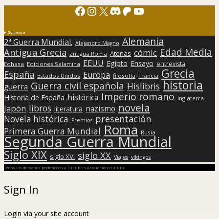
Facebook
Instagram
X
Discord
Patreon
YouTube
Sorpresa
Alemania
2ª Guerra Mundial.
Alejandro Magno
Edad Media
Antigua Grecia
cómic
Atenas
antigua Roma
EEUU
Egipto
Ensayo
entrevista
Edhasa
Ediciones Salamina
Grecia
España
Europa
Estados Unidos
filosofía
Francia
historia
Guerra civil española
Hislibris
guerra
Imperio romano
histórica
Historia de España
Inglaterra
novela
libros
Japón
nazismo
literatura
presentación
Novela histórica
Premios
Roma
Primera Guerra Mundial
Rusia
Segunda Guerra Mundial
Siglo XIX
siglo XX
siglo XVI
Viajes
vikingos
Todos los derechos pertenecen a Hislibris Asociación cultural
Sign In
Login via your site account