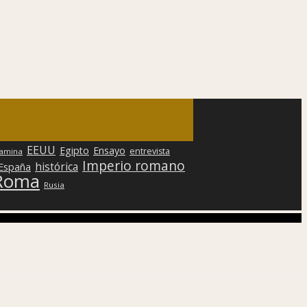
EEUU
Egipto
Ensayo
entrevista
lamina
Imperio romano
histórica
 España
Roma
Rusia