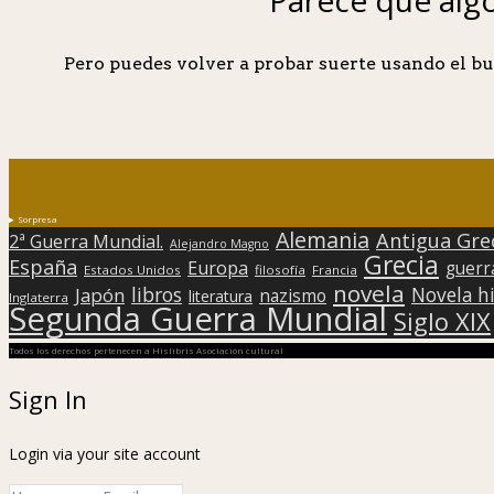
Pero puedes volver a probar suerte usando el bu
Sorpresa
Alemania
Antigua Gre
2ª Guerra Mundial.
Alejandro Magno
Grecia
España
Europa
guerr
Estados Unidos
filosofía
Francia
novela
libros
Japón
Novela hi
nazismo
literatura
Inglaterra
Segunda Guerra Mundial
Siglo XIX
Todos los derechos pertenecen a Hislibris Asociación cultural
Sign In
Login via your site account