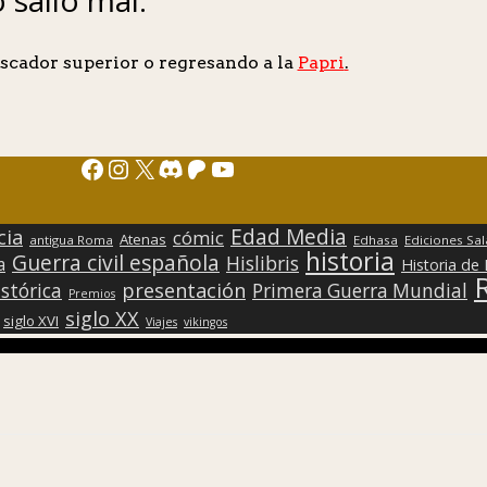
scador superior o regresando a la
Papri
.
Facebook
Instagram
X
Discord
Patreon
YouTube
Edad Media
cia
cómic
Atenas
antigua Roma
Edhasa
Ediciones Sa
historia
Guerra civil española
Hislibris
a
Historia de
presentación
stórica
Primera Guerra Mundial
Premios
siglo XX
siglo XVI
Viajes
vikingos