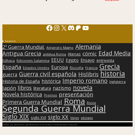
Facebook
Instagram
X
Discord
Patreon
YouTube
Sorpresa
Alemania
2ª Guerra Mundial.
Alejandro Magno
Edad Media
Antigua Grecia
cómic
Atenas
antigua Roma
EEUU
Egipto
Ensayo
entrevista
Edhasa
Ediciones Salamina
Grecia
España
Europa
Estados Unidos
filosofía
Francia
historia
Guerra civil española
Hislibris
guerra
Imperio romano
histórica
Historia de España
Inglaterra
novela
libros
Japón
nazismo
literatura
presentación
Novela histórica
Premios
Roma
Primera Guerra Mundial
Rusia
Segunda Guerra Mundial
Siglo XIX
siglo XX
siglo XVI
Viajes
vikingos
Todos los derechos pertenecen a Hislibris Asociación cultural