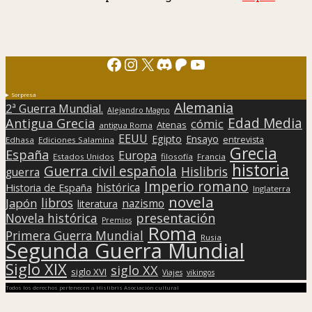
Facebook
Instagram
X
Discord
Patreon
YouTube
Sorpresa
Alemania
2ª Guerra Mundial.
Alejandro Magno
Edad Media
Antigua Grecia
cómic
Atenas
antigua Roma
EEUU
Egipto
Ensayo
entrevista
Edhasa
Ediciones Salamina
Grecia
España
Europa
Estados Unidos
filosofía
Francia
historia
Guerra civil española
Hislibris
guerra
Imperio romano
histórica
Historia de España
Inglaterra
novela
libros
Japón
nazismo
literatura
presentación
Novela histórica
Premios
Roma
Primera Guerra Mundial
Rusia
Segunda Guerra Mundial
Siglo XIX
siglo XX
siglo XVI
Viajes
vikingos
Todos los derechos pertenecen a Hislibris Asociación cultural