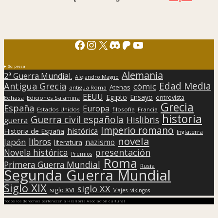
Facebook
Instagram
X
Discord
Patreon
YouTube
Sorpresa
Alemania
2ª Guerra Mundial.
Alejandro Magno
Edad Media
Antigua Grecia
cómic
Atenas
antigua Roma
EEUU
Egipto
Ensayo
entrevista
Edhasa
Ediciones Salamina
Grecia
España
Europa
Estados Unidos
filosofía
Francia
historia
Guerra civil española
Hislibris
guerra
Imperio romano
histórica
Historia de España
Inglaterra
novela
libros
Japón
nazismo
literatura
presentación
Novela histórica
Premios
Roma
Primera Guerra Mundial
Rusia
Segunda Guerra Mundial
Siglo XIX
siglo XX
siglo XVI
Viajes
vikingos
Todos los derechos pertenecen a Hislibris Asociación cultural