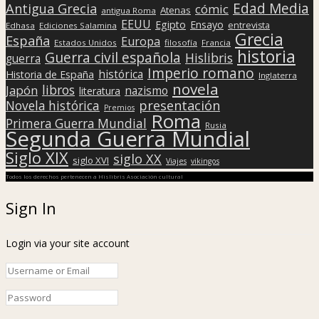
Sign In
Login via your site account
Remember Me
Or login via a social network account
OR
Register
Lost Password
Lost Password
Please enter your username or email address. You will receive a
link to create a new password via email.