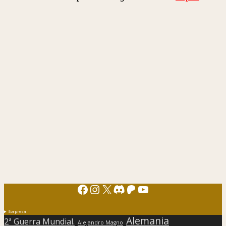
Facebook
Instagram
X
Discord
Patreon
YouTube
Sorpresa
Alemania
2ª Guerra Mundial.
Alejandro Magno
Edad Media
Antigua Grecia
cómic
Atenas
antigua Roma
EEUU
Egipto
Ensayo
entrevista
Edhasa
Ediciones Salamina
Grecia
España
Europa
Estados Unidos
filosofía
Francia
historia
Guerra civil española
Hislibris
guerra
Imperio romano
histórica
Historia de España
Inglaterra
novela
libros
Japón
nazismo
literatura
presentación
Novela histórica
Premios
Roma
Primera Guerra Mundial
Rusia
Segunda Guerra Mundial
Siglo XIX
siglo XX
siglo XVI
Viajes
vikingos
Todos los derechos pertenecen a Hislibris Asociación cultural