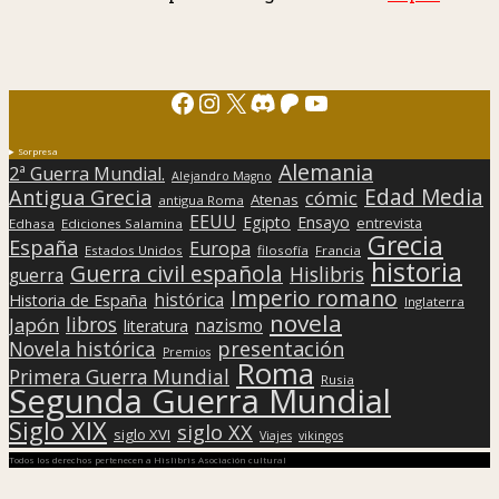
Facebook
Instagram
X
Discord
Patreon
YouTube
Sorpresa
Alemania
2ª Guerra Mundial.
Alejandro Magno
Edad Media
Antigua Grecia
cómic
Atenas
antigua Roma
EEUU
Egipto
Ensayo
entrevista
Edhasa
Ediciones Salamina
Grecia
España
Europa
Estados Unidos
filosofía
Francia
historia
Guerra civil española
Hislibris
guerra
Imperio romano
histórica
Historia de España
Inglaterra
novela
libros
Japón
nazismo
literatura
presentación
Novela histórica
Premios
Roma
Primera Guerra Mundial
Rusia
Segunda Guerra Mundial
Siglo XIX
siglo XX
siglo XVI
Viajes
vikingos
Todos los derechos pertenecen a Hislibris Asociación cultural