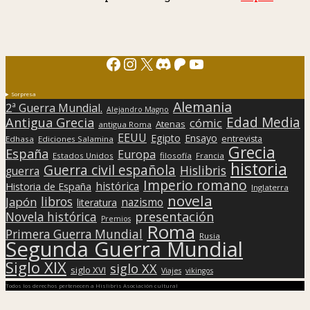
Facebook
Instagram
X
Discord
Patreon
YouTube
Sorpresa
Alemania
2ª Guerra Mundial.
Alejandro Magno
Edad Media
Antigua Grecia
cómic
Atenas
antigua Roma
EEUU
Egipto
Ensayo
entrevista
Edhasa
Ediciones Salamina
Grecia
España
Europa
Estados Unidos
filosofía
Francia
historia
Guerra civil española
Hislibris
guerra
Imperio romano
histórica
Historia de España
Inglaterra
novela
libros
Japón
nazismo
literatura
presentación
Novela histórica
Premios
Roma
Primera Guerra Mundial
Rusia
Segunda Guerra Mundial
Siglo XIX
siglo XX
siglo XVI
Viajes
vikingos
Todos los derechos pertenecen a Hislibris Asociación cultural