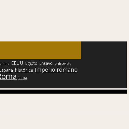
EEUU
Egipto
Ensayo
entrevista
lamina
Imperio romano
histórica
 España
Roma
Rusia