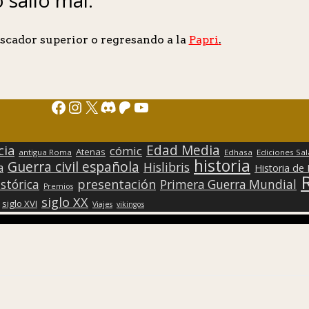
scador superior o regresando a la
Papri
.
Facebook
Instagram
X
Discord
Patreon
YouTube
Edad Media
cia
cómic
Atenas
antigua Roma
Edhasa
Ediciones Sa
historia
Guerra civil española
Hislibris
a
Historia de
presentación
stórica
Primera Guerra Mundial
Premios
siglo XX
siglo XVI
Viajes
vikingos