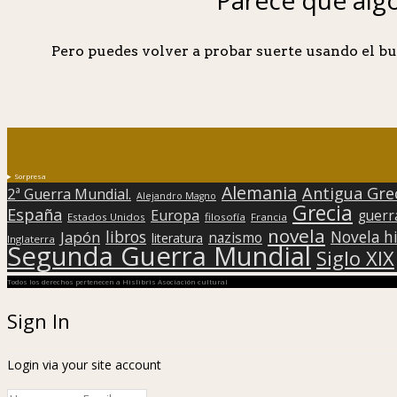
Pero puedes volver a probar suerte usando el bu
Sorpresa
Alemania
Antigua Gre
2ª Guerra Mundial.
Alejandro Magno
Grecia
España
Europa
guerr
Estados Unidos
filosofía
Francia
novela
libros
Japón
Novela hi
nazismo
literatura
Inglaterra
Segunda Guerra Mundial
Siglo XIX
Todos los derechos pertenecen a Hislibris Asociación cultural
Sign In
Login via your site account