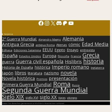
Facebook
Instagram
X
Discord
Patreon
YouTube
Sorpresa
Alemania
2ª Guerra Mundial.
Alejandro Magno
Edad Media
Antigua Grecia
cómic
Atenas
antigua Roma
EEUU
Egipto
Ensayo
entrevista
Edhasa
Ediciones Salamina
Grecia
España
Europa
Estados Unidos
filosofía
Francia
historia
Guerra civil española
Hislibris
guerra
Imperio romano
histórica
Historia de España
Inglaterra
novela
libros
Japón
nazismo
literatura
presentación
Novela histórica
Premios
Roma
Primera Guerra Mundial
Rusia
Segunda Guerra Mundial
Siglo XIX
siglo XX
siglo XVI
Viajes
vikingos
Todos los derechos pertenecen a Hislibris Asociación cultural