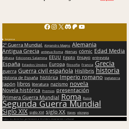
Facebook
Instagram
X
Discord
Patreon
YouTube
Sorpresa
Alemania
2ª Guerra Mundial.
Alejandro Magno
Edad Media
Antigua Grecia
cómic
Atenas
antigua Roma
EEUU
Egipto
Ensayo
entrevista
Edhasa
Ediciones Salamina
Grecia
España
Europa
Estados Unidos
filosofía
Francia
historia
Guerra civil española
Hislibris
guerra
Imperio romano
histórica
Historia de España
Inglaterra
novela
libros
Japón
nazismo
literatura
presentación
Novela histórica
Premios
Roma
Primera Guerra Mundial
Rusia
Segunda Guerra Mundial
Siglo XIX
siglo XX
siglo XVI
Viajes
vikingos
Todos los derechos pertenecen a Hislibris Asociación cultural