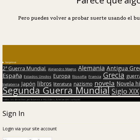
Pero puedes volver a probar suerte usando el bu
Sorpresa
Alemania
Antigua Gre
2ª Guerra Mundial.
Alejandro Magno
Grecia
España
Europa
guerr
Estados Unidos
filosofía
Francia
novela
libros
Japón
Novela hi
nazismo
literatura
Inglaterra
Segunda Guerra Mundial
Siglo XIX
Todos los derechos pertenecen a Hislibris Asociación cultural
Sign In
Login via your site account