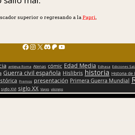
scador superior o regresando a la
Papri
.
Facebook
Instagram
X
Discord
Patreon
YouTube
Edad Media
cia
cómic
Atenas
antigua Roma
Edhasa
Ediciones Sa
historia
Guerra civil española
Hislibris
a
Historia de
presentación
stórica
Primera Guerra Mundial
Premios
siglo XX
siglo XVI
Viajes
vikingos