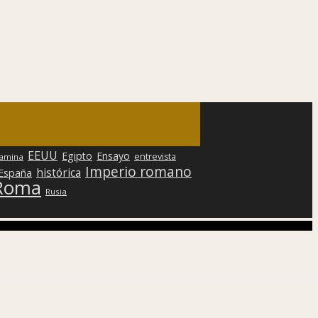
EEUU
Egipto
Ensayo
entrevista
lamina
Imperio romano
histórica
 España
Roma
Rusia