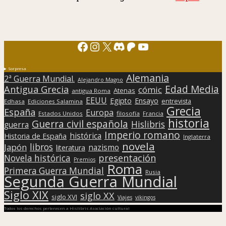
Facebook
Instagram
X
Discord
Patreon
YouTube
Sorpresa
Alemania
2ª Guerra Mundial.
Alejandro Magno
Edad Media
Antigua Grecia
cómic
Atenas
antigua Roma
EEUU
Egipto
Ensayo
entrevista
Edhasa
Ediciones Salamina
Grecia
España
Europa
Estados Unidos
filosofía
Francia
historia
Guerra civil española
Hislibris
guerra
Imperio romano
histórica
Historia de España
Inglaterra
novela
libros
Japón
nazismo
literatura
presentación
Novela histórica
Premios
Roma
Primera Guerra Mundial
Rusia
Segunda Guerra Mundial
Siglo XIX
siglo XX
siglo XVI
Viajes
vikingos
Todos los derechos pertenecen a Hislibris Asociación cultural