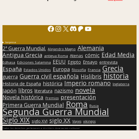
Facebook
Instagram
X
Discord
Patreon
YouTube
Sorpresa
Alemania
2ª Guerra Mundial.
Alejandro Magno
Edad Media
Antigua Grecia
cómic
Atenas
antigua Roma
EEUU
Egipto
Ensayo
entrevista
Edhasa
Ediciones Salamina
Grecia
España
Europa
Estados Unidos
filosofía
Francia
historia
Guerra civil española
Hislibris
guerra
Imperio romano
histórica
Historia de España
Inglaterra
novela
libros
Japón
nazismo
literatura
presentación
Novela histórica
Premios
Roma
Primera Guerra Mundial
Rusia
Segunda Guerra Mundial
Siglo XIX
siglo XX
siglo XVI
Viajes
vikingos
Todos los derechos pertenecen a Hislibris Asociación cultural