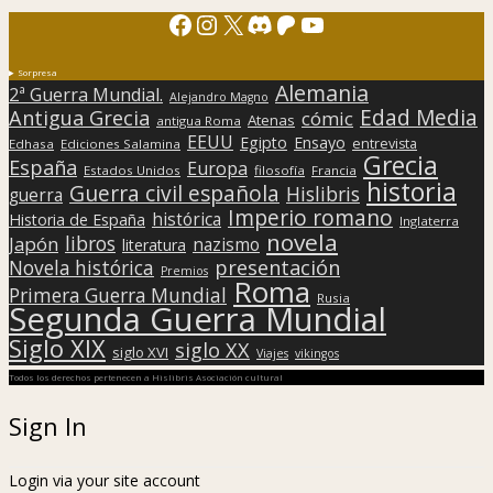
Facebook
Instagram
X
Discord
Patreon
YouTube
Sorpresa
Alemania
2ª Guerra Mundial.
Alejandro Magno
Edad Media
Antigua Grecia
cómic
Atenas
antigua Roma
EEUU
Egipto
Ensayo
entrevista
Edhasa
Ediciones Salamina
Grecia
España
Europa
Estados Unidos
filosofía
Francia
historia
Guerra civil española
Hislibris
guerra
Imperio romano
histórica
Historia de España
Inglaterra
novela
libros
Japón
nazismo
literatura
presentación
Novela histórica
Premios
Roma
Primera Guerra Mundial
Rusia
Segunda Guerra Mundial
Siglo XIX
siglo XX
siglo XVI
Viajes
vikingos
Todos los derechos pertenecen a Hislibris Asociación cultural
Sign In
Login via your site account