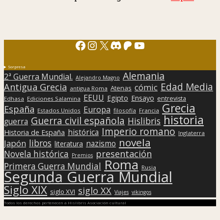
Facebook
Instagram
X
Discord
Patreon
YouTube
Sorpresa
Alemania
2ª Guerra Mundial.
Alejandro Magno
Edad Media
Antigua Grecia
cómic
Atenas
antigua Roma
EEUU
Egipto
Ensayo
entrevista
Edhasa
Ediciones Salamina
Grecia
España
Europa
Estados Unidos
filosofía
Francia
historia
Guerra civil española
Hislibris
guerra
Imperio romano
histórica
Historia de España
Inglaterra
novela
libros
Japón
nazismo
literatura
presentación
Novela histórica
Premios
Roma
Primera Guerra Mundial
Rusia
Segunda Guerra Mundial
Siglo XIX
siglo XX
siglo XVI
Viajes
vikingos
Todos los derechos pertenecen a Hislibris Asociación cultural