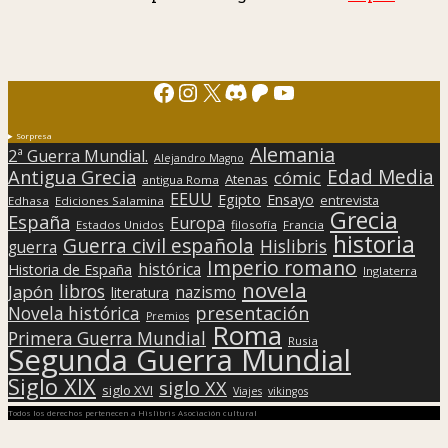
Facebook
Instagram
X
Discord
Patreon
YouTube
Sorpresa
Alemania
2ª Guerra Mundial.
Alejandro Magno
Edad Media
Antigua Grecia
cómic
Atenas
antigua Roma
EEUU
Egipto
Ensayo
entrevista
Edhasa
Ediciones Salamina
Grecia
España
Europa
Estados Unidos
filosofía
Francia
historia
Guerra civil española
Hislibris
guerra
Imperio romano
histórica
Historia de España
Inglaterra
novela
libros
Japón
nazismo
literatura
presentación
Novela histórica
Premios
Roma
Primera Guerra Mundial
Rusia
Segunda Guerra Mundial
Siglo XIX
siglo XX
siglo XVI
Viajes
vikingos
Todos los derechos pertenecen a Hislibris Asociación cultural