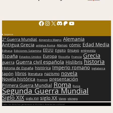
Facebook
Instagram
X
Discord
Patreon
YouTube
Sorpresa
Alemania
2ª Guerra Mundial.
Alejandro Magno
Edad Media
Antigua Grecia
cómic
Atenas
antigua Roma
EEUU
Egipto
Ensayo
entrevista
Edhasa
Ediciones Salamina
Grecia
España
Europa
Estados Unidos
filosofía
Francia
historia
Guerra civil española
Hislibris
guerra
Imperio romano
histórica
Historia de España
Inglaterra
novela
libros
Japón
nazismo
literatura
presentación
Novela histórica
Premios
Roma
Primera Guerra Mundial
Rusia
Segunda Guerra Mundial
Siglo XIX
siglo XX
siglo XVI
Viajes
vikingos
Todos los derechos pertenecen a Hislibris Asociación cultural