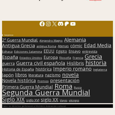
Facebook
Instagram
X
Discord
Patreon
YouTube
Sorpresa
Alemania
2ª Guerra Mundial.
Alejandro Magno
Edad Media
Antigua Grecia
cómic
Atenas
antigua Roma
EEUU
Egipto
Ensayo
entrevista
Edhasa
Ediciones Salamina
Grecia
España
Europa
Estados Unidos
filosofía
Francia
historia
Guerra civil española
Hislibris
guerra
Imperio romano
histórica
Historia de España
Inglaterra
novela
libros
Japón
nazismo
literatura
presentación
Novela histórica
Premios
Roma
Primera Guerra Mundial
Rusia
Segunda Guerra Mundial
Siglo XIX
siglo XX
siglo XVI
Viajes
vikingos
Todos los derechos pertenecen a Hislibris Asociación cultural