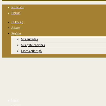
No ficción
Ficción
Following
Acceso
Registro
Mis entradas
Mis publicaciones
Libros que sigo
Inicio