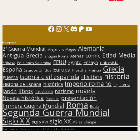
Facebook
Instagram
X
Discord
Patreon
YouTube
Sorpresa
Alemania
2ª Guerra Mundial.
Alejandro Magno
Edad Media
Antigua Grecia
cómic
Atenas
antigua Roma
EEUU
Egipto
Ensayo
entrevista
Edhasa
Ediciones Salamina
Grecia
España
Europa
Estados Unidos
filosofía
Francia
historia
Guerra civil española
Hislibris
guerra
Imperio romano
histórica
Historia de España
Inglaterra
novela
libros
Japón
nazismo
literatura
presentación
Novela histórica
Premios
Roma
Primera Guerra Mundial
Rusia
Segunda Guerra Mundial
Siglo XIX
siglo XX
siglo XVI
Viajes
vikingos
Todos los derechos pertenecen a Hislibris Asociación cultural