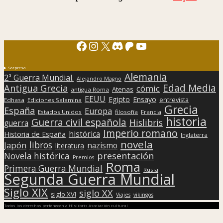
Facebook
Instagram
X
Discord
Patreon
YouTube
Sorpresa
Alemania
2ª Guerra Mundial.
Alejandro Magno
Edad Media
Antigua Grecia
cómic
Atenas
antigua Roma
EEUU
Egipto
Ensayo
entrevista
Edhasa
Ediciones Salamina
Grecia
España
Europa
Estados Unidos
filosofía
Francia
historia
Guerra civil española
Hislibris
guerra
Imperio romano
histórica
Historia de España
Inglaterra
novela
libros
Japón
nazismo
literatura
presentación
Novela histórica
Premios
Roma
Primera Guerra Mundial
Rusia
Segunda Guerra Mundial
Siglo XIX
siglo XX
siglo XVI
Viajes
vikingos
Todos los derechos pertenecen a Hislibris Asociación cultural