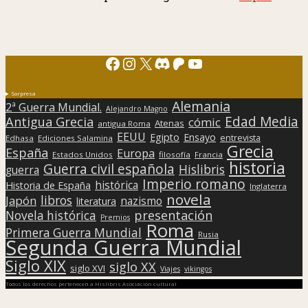
Facebook
Instagram
X
Discord
Patreon
YouTube
Sorpresa
Alemania
2ª Guerra Mundial.
Alejandro Magno
Edad Media
Antigua Grecia
cómic
Atenas
antigua Roma
EEUU
Egipto
Ensayo
entrevista
Edhasa
Ediciones Salamina
Grecia
España
Europa
Estados Unidos
filosofía
Francia
historia
Guerra civil española
Hislibris
guerra
Imperio romano
histórica
Historia de España
Inglaterra
novela
libros
Japón
nazismo
literatura
presentación
Novela histórica
Premios
Roma
Primera Guerra Mundial
Rusia
Segunda Guerra Mundial
Siglo XIX
siglo XX
siglo XVI
Viajes
vikingos
Todos los derechos pertenecen a Hislibris Asociación cultural