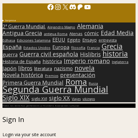
Facebook
Instagram
X
Discord
Patreon
YouTube
Sorpresa
Alemania
2ª Guerra Mundial.
Alejandro Magno
Edad Media
Antigua Grecia
cómic
Atenas
antigua Roma
EEUU
Egipto
Ensayo
entrevista
Edhasa
Ediciones Salamina
Grecia
España
Europa
Estados Unidos
filosofía
Francia
historia
Guerra civil española
Hislibris
guerra
Imperio romano
histórica
Historia de España
Inglaterra
novela
libros
Japón
nazismo
literatura
presentación
Novela histórica
Premios
Roma
Primera Guerra Mundial
Rusia
Segunda Guerra Mundial
Siglo XIX
siglo XX
siglo XVI
Viajes
vikingos
Todos los derechos pertenecen a Hislibris Asociación cultural
Sign In
Login via your site account