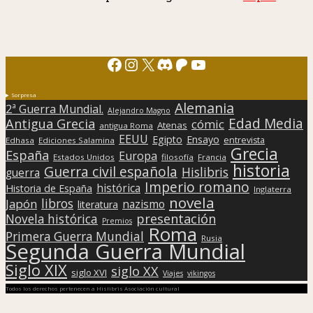
Facebook
Instagram
X
Discord
Patreon
YouTube
Sorpresa
Alemania
2ª Guerra Mundial.
Alejandro Magno
Edad Media
Antigua Grecia
cómic
Atenas
antigua Roma
EEUU
Egipto
Ensayo
entrevista
Edhasa
Ediciones Salamina
Grecia
España
Europa
Estados Unidos
filosofía
Francia
historia
Guerra civil española
Hislibris
guerra
Imperio romano
histórica
Historia de España
Inglaterra
novela
libros
Japón
nazismo
literatura
presentación
Novela histórica
Premios
Roma
Primera Guerra Mundial
Rusia
Segunda Guerra Mundial
Siglo XIX
siglo XX
siglo XVI
Viajes
vikingos
Todos los derechos pertenecen a Hislibris Asociación cultural