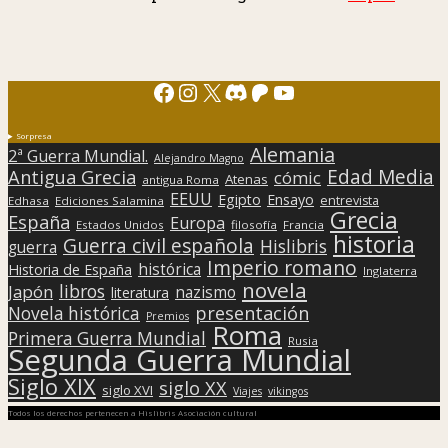
Facebook
Instagram
X
Discord
Patreon
YouTube
Sorpresa
Alemania
2ª Guerra Mundial.
Alejandro Magno
Edad Media
Antigua Grecia
cómic
Atenas
antigua Roma
EEUU
Egipto
Ensayo
entrevista
Edhasa
Ediciones Salamina
Grecia
España
Europa
Estados Unidos
filosofía
Francia
historia
Guerra civil española
Hislibris
guerra
Imperio romano
histórica
Historia de España
Inglaterra
novela
libros
Japón
nazismo
literatura
presentación
Novela histórica
Premios
Roma
Primera Guerra Mundial
Rusia
Segunda Guerra Mundial
Siglo XIX
siglo XX
siglo XVI
Viajes
vikingos
Todos los derechos pertenecen a Hislibris Asociación cultural