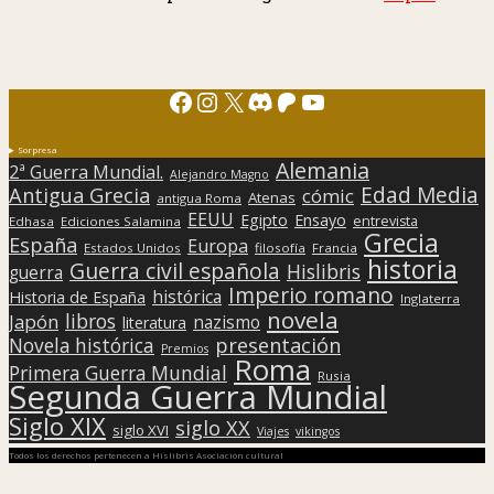
Facebook
Instagram
X
Discord
Patreon
YouTube
Sorpresa
Alemania
2ª Guerra Mundial.
Alejandro Magno
Edad Media
Antigua Grecia
cómic
Atenas
antigua Roma
EEUU
Egipto
Ensayo
entrevista
Edhasa
Ediciones Salamina
Grecia
España
Europa
Estados Unidos
filosofía
Francia
historia
Guerra civil española
Hislibris
guerra
Imperio romano
histórica
Historia de España
Inglaterra
novela
libros
Japón
nazismo
literatura
presentación
Novela histórica
Premios
Roma
Primera Guerra Mundial
Rusia
Segunda Guerra Mundial
Siglo XIX
siglo XX
siglo XVI
Viajes
vikingos
Todos los derechos pertenecen a Hislibris Asociación cultural