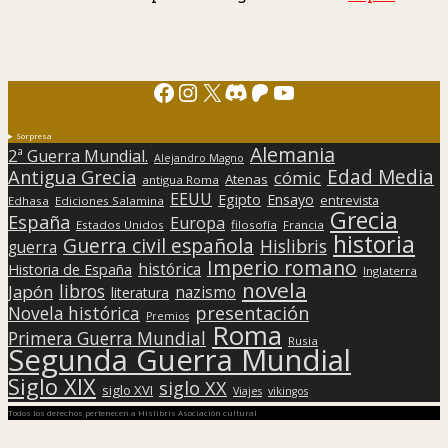
Facebook
Instagram
X
Discord
Patreon
YouTube
Sorpresa
Alemania
2ª Guerra Mundial.
Alejandro Magno
Edad Media
Antigua Grecia
cómic
Atenas
antigua Roma
EEUU
Egipto
Ensayo
entrevista
Edhasa
Ediciones Salamina
Grecia
España
Europa
Estados Unidos
filosofía
Francia
historia
Guerra civil española
Hislibris
guerra
Imperio romano
histórica
Historia de España
Inglaterra
novela
libros
Japón
nazismo
literatura
presentación
Novela histórica
Premios
Roma
Primera Guerra Mundial
Rusia
Segunda Guerra Mundial
Siglo XIX
siglo XX
siglo XVI
Viajes
vikingos
Todos los derechos pertenecen a Hislibris Asociación cultural