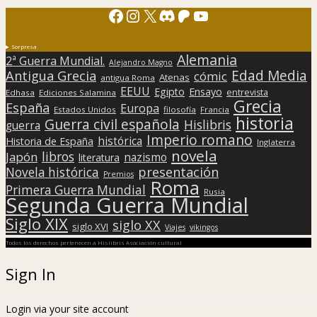
Facebook
Instagram
X
Discord
Patreon
YouTube
Sorpresa
Alemania
2ª Guerra Mundial.
Alejandro Magno
Edad Media
Antigua Grecia
cómic
Atenas
antigua Roma
EEUU
Egipto
Ensayo
entrevista
Edhasa
Ediciones Salamina
Grecia
España
Europa
Estados Unidos
filosofía
Francia
historia
Guerra civil española
Hislibris
guerra
Imperio romano
histórica
Historia de España
Inglaterra
novela
libros
Japón
nazismo
literatura
presentación
Novela histórica
Premios
Roma
Primera Guerra Mundial
Rusia
Segunda Guerra Mundial
Siglo XIX
siglo XX
siglo XVI
Viajes
vikingos
Todos los derechos pertenecen a Hislibris Asociación cultural
Sign In
Login via your site account