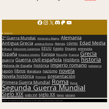
Facebook
Instagram
X
Discord
Patreon
YouTube
Sorpresa
Alemania
2ª Guerra Mundial.
Alejandro Magno
Edad Media
Antigua Grecia
cómic
Atenas
antigua Roma
EEUU
Egipto
Ensayo
entrevista
Edhasa
Ediciones Salamina
Grecia
España
Europa
Estados Unidos
filosofía
Francia
historia
Guerra civil española
Hislibris
guerra
Imperio romano
histórica
Historia de España
Inglaterra
novela
libros
Japón
nazismo
literatura
presentación
Novela histórica
Premios
Roma
Primera Guerra Mundial
Rusia
Segunda Guerra Mundial
Siglo XIX
siglo XX
siglo XVI
Viajes
vikingos
Todos los derechos pertenecen a Hislibris Asociación cultural