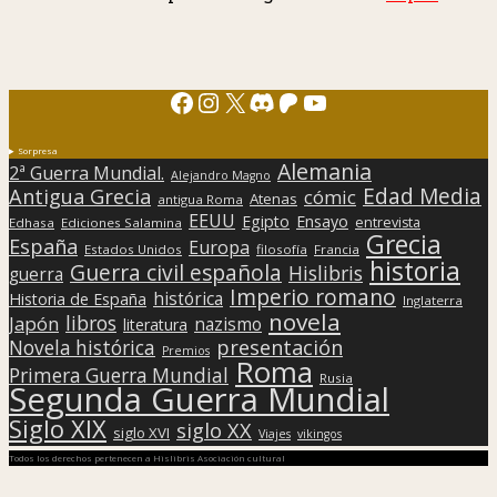
Facebook
Instagram
X
Discord
Patreon
YouTube
Sorpresa
Alemania
2ª Guerra Mundial.
Alejandro Magno
Edad Media
Antigua Grecia
cómic
Atenas
antigua Roma
EEUU
Egipto
Ensayo
entrevista
Edhasa
Ediciones Salamina
Grecia
España
Europa
Estados Unidos
filosofía
Francia
historia
Guerra civil española
Hislibris
guerra
Imperio romano
histórica
Historia de España
Inglaterra
novela
libros
Japón
nazismo
literatura
presentación
Novela histórica
Premios
Roma
Primera Guerra Mundial
Rusia
Segunda Guerra Mundial
Siglo XIX
siglo XX
siglo XVI
Viajes
vikingos
Todos los derechos pertenecen a Hislibris Asociación cultural