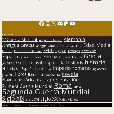
Facebook
Instagram
X
Discord
Patreon
YouTube
Sorpresa
Alemania
2ª Guerra Mundial.
Alejandro Magno
Edad Media
Antigua Grecia
cómic
Atenas
antigua Roma
EEUU
Egipto
Ensayo
entrevista
Edhasa
Ediciones Salamina
Grecia
España
Europa
Estados Unidos
filosofía
Francia
historia
Guerra civil española
Hislibris
guerra
Imperio romano
histórica
Historia de España
Inglaterra
novela
libros
Japón
nazismo
literatura
presentación
Novela histórica
Premios
Roma
Primera Guerra Mundial
Rusia
Segunda Guerra Mundial
Siglo XIX
siglo XX
siglo XVI
Viajes
vikingos
Todos los derechos pertenecen a Hislibris Asociación cultural