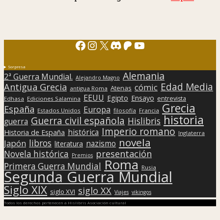
Facebook
Instagram
X
Discord
Patreon
YouTube
Sorpresa
Alemania
2ª Guerra Mundial.
Alejandro Magno
Edad Media
Antigua Grecia
cómic
Atenas
antigua Roma
EEUU
Egipto
Ensayo
entrevista
Edhasa
Ediciones Salamina
Grecia
España
Europa
Estados Unidos
filosofía
Francia
historia
Guerra civil española
Hislibris
guerra
Imperio romano
histórica
Historia de España
Inglaterra
novela
libros
Japón
nazismo
literatura
presentación
Novela histórica
Premios
Roma
Primera Guerra Mundial
Rusia
Segunda Guerra Mundial
Siglo XIX
siglo XX
siglo XVI
Viajes
vikingos
Todos los derechos pertenecen a Hislibris Asociación cultural