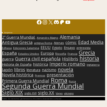
Facebook
Instagram
X
Discord
Patreon
YouTube
Sorpresa
Alemania
2ª Guerra Mundial.
Alejandro Magno
Edad Media
Antigua Grecia
cómic
Atenas
antigua Roma
EEUU
Egipto
Ensayo
entrevista
Edhasa
Ediciones Salamina
Grecia
España
Europa
Estados Unidos
filosofía
Francia
historia
Guerra civil española
Hislibris
guerra
Imperio romano
histórica
Historia de España
Inglaterra
novela
libros
Japón
nazismo
literatura
presentación
Novela histórica
Premios
Roma
Primera Guerra Mundial
Rusia
Segunda Guerra Mundial
Siglo XIX
siglo XX
siglo XVI
Viajes
vikingos
Todos los derechos pertenecen a Hislibris Asociación cultural