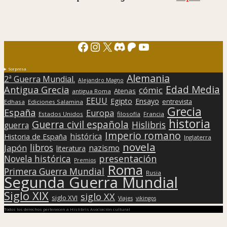
Facebook
Instagram
X
Discord
Patreon
YouTube
Sorpresa
Alemania
2ª Guerra Mundial.
Alejandro Magno
Edad Media
Antigua Grecia
cómic
Atenas
antigua Roma
EEUU
Egipto
Ensayo
entrevista
Edhasa
Ediciones Salamina
Grecia
España
Europa
Estados Unidos
filosofía
Francia
historia
Guerra civil española
Hislibris
guerra
Imperio romano
histórica
Historia de España
Inglaterra
novela
libros
Japón
nazismo
literatura
presentación
Novela histórica
Premios
Roma
Primera Guerra Mundial
Rusia
Segunda Guerra Mundial
Siglo XIX
siglo XX
siglo XVI
Viajes
vikingos
Todos los derechos pertenecen a Hislibris Asociación cultural