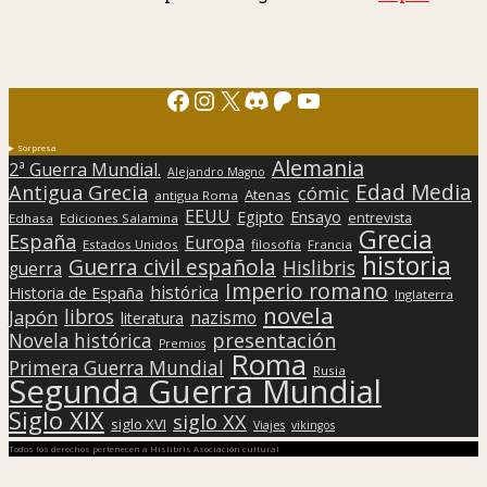
Facebook
Instagram
X
Discord
Patreon
YouTube
Sorpresa
Alemania
2ª Guerra Mundial.
Alejandro Magno
Edad Media
Antigua Grecia
cómic
Atenas
antigua Roma
EEUU
Egipto
Ensayo
entrevista
Edhasa
Ediciones Salamina
Grecia
España
Europa
Estados Unidos
filosofía
Francia
historia
Guerra civil española
Hislibris
guerra
Imperio romano
histórica
Historia de España
Inglaterra
novela
libros
Japón
nazismo
literatura
presentación
Novela histórica
Premios
Roma
Primera Guerra Mundial
Rusia
Segunda Guerra Mundial
Siglo XIX
siglo XX
siglo XVI
Viajes
vikingos
Todos los derechos pertenecen a Hislibris Asociación cultural